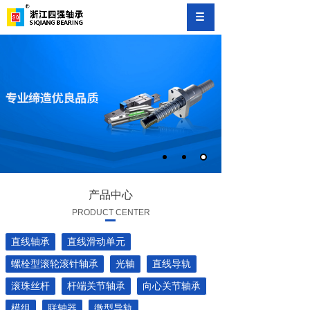
产品中心
PRODUCT CENTER
直线轴承
直线滑动单元
螺栓型滚轮滚针轴承
光轴
直线导轨
滚珠丝杆
杆端关节轴承
向心关节轴承
模组
联轴器
微型导轨