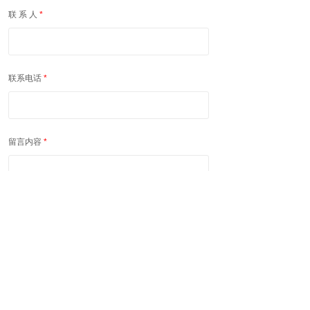
联 系 人
*
联系电话
*
留言内容
*
提交
友情链接：
聚诚商务
查看手机站