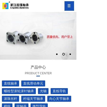
产品中心
PRODUCT CENTER
直线轴承
直线滑动单元
螺栓型滚轮滚针轴承
光轴
直线导轨
滚珠丝杆
杆端关节轴承
向心关节轴承
模组
联轴器
微型导轨